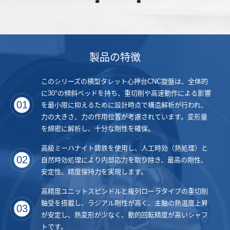
製品の特徴
このシリーズの横型タレット心押台CNC旋盤は、全体的
に30°の傾斜ベッドを持ち、重切削や高速動作による影響
01
を最小限に抑えるために設計時点で構造解析が行われ、
力の大きさ、力の作用位置が考慮されています。変形量
を綿密に解析し、十分な剛性を確保。
高級ミーハナイト鋳鉄を使用し、人工時効（熱処理）と
02
自然時効処理により内部応力を取り除き、最高の剛性、
安定性、精度保持力を実現します。
高精度ユニットスピンドルと複列ローラタイプの重切削
軸受を搭載し、ラジアル剛性が高く、主軸の熱温度上昇
03
が安定し、熱変形が少なく、動的回転精度が高いシャフ
トです。