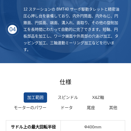
12 ステーションの BMT40 サーボ駆動タレットと精密油
圧心押し台を装備しており、内外円筒面、内外ねじ、円
錐面、円弧面、端面、溝入れ、面取り、その他の旋削加
04
工を長時間にわたって自動的に完了できます。短軸、円
板部品を加工し、ワーク端面や外周部の穴あけ加工、タ
ッピング加工、三軸連動ミーリング加工などを行いま
す。
仕様
加工範囲
スピンドル
X&Z軸
モーターのパワー
ドータ
尾座
其他
サドル上の最大回転半径
Φ400mm