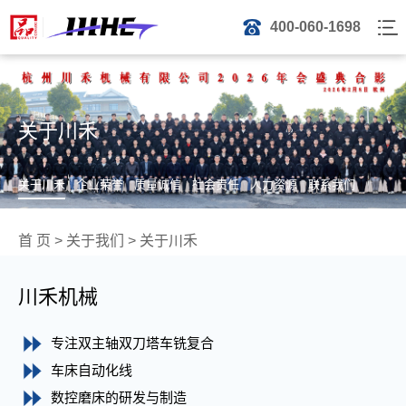
400-060-1698
关于川禾
关于川禾
企业荣誉
质量诚信
社会责任
人力资源
联系我们
首 页
>
关于我们
>
关于川禾
川禾机械
专注双主轴双刀塔车铣复合
车床自动化线
数控磨床的研发与制造