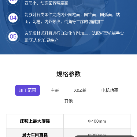
变形小，动态回转精度高
能够对各类零件完成内外圆柱面，圆锥面，圆弧面，端
04
面，切槽，内外螺纹，倒角等工序的切削加工
选配棒材送料机进行自动化车削加工，选配桁架机械手实
05
现“无人化”自动生产
规格参数
加工范围
主轴
X&Z轴
电机功率
其他
床鞍上最大旋径
Φ400mm
最大车削直径
Φ300mm