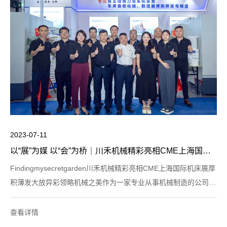
2023-07-11
以“展”为媒 以“会”为桥｜川禾机械精彩亮相CME上海国际机床展！
Findingmysecretgarden川禾机械精彩亮相CME上海国际机床展厚
积薄发大放异彩领略机械之美作为一家专业从事机械制造的公司，
杭州川禾机械一直以来致力于提供高品质的产品和优质的服务。此
次参加上海展是公司拓展市场、推广品牌
查看详情