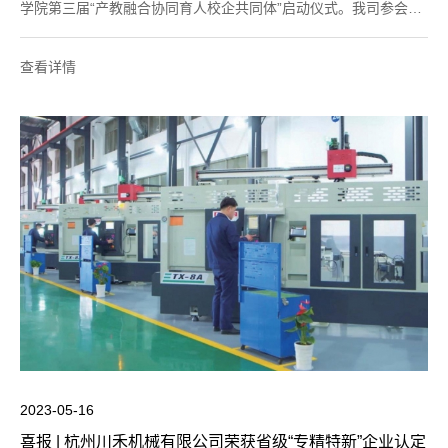
学院第三届“产教融合协同育人校企共同体”启动仪式。我司参会人
员为总经理：徐永成、技术部科长：俞烨凯。其他还有受邀企业8
家。机电工程学院院长：金永琪致辞杭州川禾机械有限公司
查看详情
2023-05-16
喜报 | 杭州川禾机械有限公司荣获省级“专精特新”企业认定