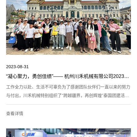
2023-08-31
“凝心聚力，勇创佳绩”—— 杭州川禾机械有限公司2023年员工泰国旅游团建
工作全力以赴、生活不可辜负为了感谢团队伙伴们一直以来的努力
与付出，川禾机械特别组织了“跨越疆界，再创辉煌”泰国团建活
动，旨在丰富同事们的工作生活，进一步加强团队凝聚力，提升团
队间的团结协作能力，并且让员工在放松的环境中得到休息和
查看详情