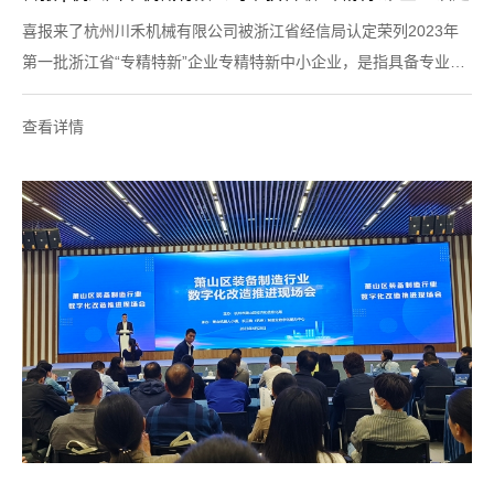
喜报来了杭州川禾机械有限公司被浙江省经信局认定荣列2023年
第一批浙江省“专精特新”企业专精特新中小企业，是指具备专业
化、精细化、特色化、新颖化特征的中小企业，科技含量高、设备
工艺先进、管理体系完善、市场竞争力强，是加快壮大工业高质量
查看详情
发展的