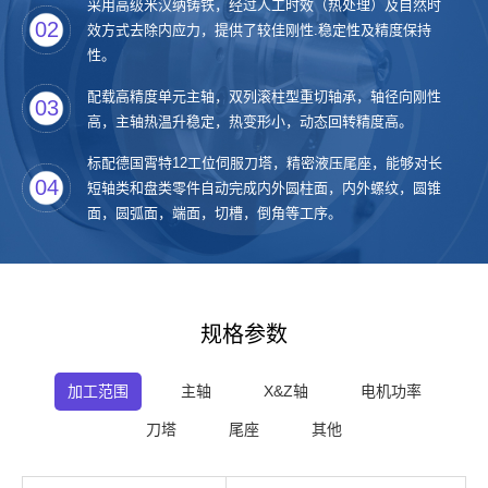
采用高级米汉纳铸铁，经过人工时效（热处理）及自然时
02
效方式去除内应力，提供了较佳刚性.稳定性及精度保持
性。
配载高精度单元主轴，双列滚柱型重切轴承，轴径向刚性
03
高，主轴热温升稳定，热变形小，动态回转精度高。
标配德国霄特12工位伺服刀塔，精密液压尾座，能够对长
04
短轴类和盘类零件自动完成内外圆柱面，内外螺纹，圆锥
面，圆弧面，端面，切槽，倒角等工序。
规格参数
加工范围
主轴
X&Z轴
电机功率
刀塔
尾座
其他